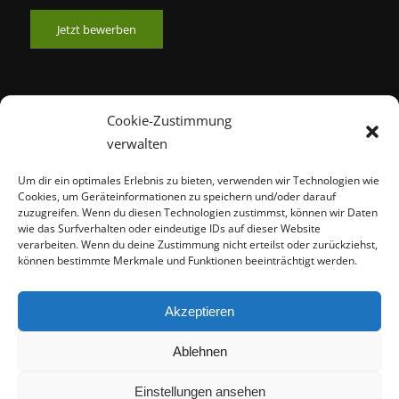
Jetzt bewerben
Cookie-Zustimmung
verwalten
ÖFFNUNGSZEITEN
Um dir ein optimales Erlebnis zu bieten, verwenden wir Technologien wie
Cookies, um Geräteinformationen zu speichern und/oder darauf
zuzugreifen. Wenn du diesen Technologien zustimmst, können wir Daten
Mo – Fr
08:00 – 22:00 Uhr
wie das Surfverhalten oder eindeutige IDs auf dieser Website
verarbeiten. Wenn du deine Zustimmung nicht erteilst oder zurückziehst,
Sa – So
10:00 – 20:00 Uhr
können bestimmte Merkmale und Funktionen beeinträchtigt werden.
Akzeptieren
Cookies helfen uns bei der Bereitstellung unserer Inhalte
Ablehnen
und Dienste. Durch die weitere Nutzung der Webseite
Einstellungen ansehen
stimmen Sie der Verwendung von Cookies zu.
© Copyright - Hall of Sports Fitness-Studio Münster -
Enfold WordPress